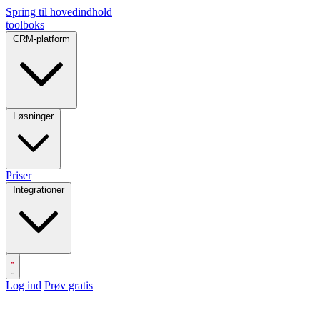
Spring til hovedindhold
toolboks
CRM-platform
Løsninger
Priser
Integrationer
Log ind
Prøv gratis