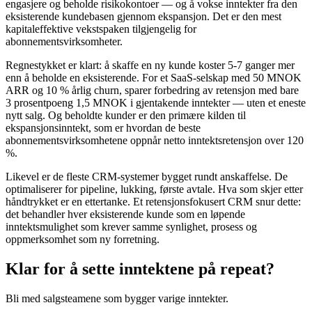
engasjere og beholde risikokontoer — og å vokse inntekter fra den
eksisterende kundebasen gjennom ekspansjon. Det er den mest
kapitaleffektive vekstspaken tilgjengelig for
abonnementsvirksomheter.
Regnestykket er klart: å skaffe en ny kunde koster 5-7 ganger mer
enn å beholde en eksisterende. For et SaaS-selskap med 50 MNOK
ARR og 10 % årlig churn, sparer forbedring av retensjon med bare
3 prosentpoeng 1,5 MNOK i gjentakende inntekter — uten et eneste
nytt salg. Og beholdte kunder er den primære kilden til
ekspansjonsinntekt, som er hvordan de beste
abonnementsvirksomhetene oppnår netto inntektsretensjon over 120
%.
Likevel er de fleste CRM-systemer bygget rundt anskaffelse. De
optimaliserer for pipeline, lukking, første avtale. Hva som skjer etter
håndtrykket er en ettertanke. Et retensjonsfokusert CRM snur dette:
det behandler hver eksisterende kunde som en løpende
inntektsmulighet som krever samme synlighet, prosess og
oppmerksomhet som ny forretning.
Klar for å sette inntektene på repeat?
Bli med salgsteamene som bygger varige inntekter.