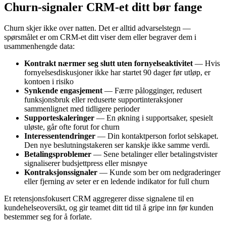
Churn-signaler CRM-et ditt bør fange
Churn skjer ikke over natten. Det er alltid advarselstegn —
spørsmålet er om CRM-et ditt viser dem eller begraver dem i
usammenhengde data:
Kontrakt nærmer seg slutt uten fornyelseaktivitet
— Hvis
fornyelsesdiskusjoner ikke har startet 90 dager før utløp, er
kontoen i risiko
Synkende engasjement
— Færre pålogginger, redusert
funksjonsbruk eller reduserte supportinteraksjoner
sammenlignet med tidligere perioder
Supporteskaleringer
— En økning i supportsaker, spesielt
uløste, går ofte forut for churn
Interessentendringer
— Din kontaktperson forlot selskapet.
Den nye beslutningstakeren ser kanskje ikke samme verdi.
Betalingsproblemer
— Sene betalinger eller betalingstvister
signaliserer budsjettpress eller misnøye
Kontraksjonssignaler
— Kunde som ber om nedgraderinger
eller fjerning av seter er en ledende indikator for full churn
Et retensjonsfokusert CRM aggregerer disse signalene til en
kundehelseoversikt, og gir teamet ditt tid til å gripe inn før kunden
bestemmer seg for å forlate.