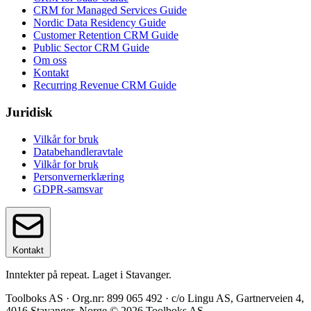
CRM for Managed Services Guide
Nordic Data Residency Guide
Customer Retention CRM Guide
Public Sector CRM Guide
Om oss
Kontakt
Recurring Revenue CRM Guide
Juridisk
Vilkår for bruk
Databehandleravtale
Vilkår for bruk
Personvernerklæring
GDPR-samsvar
Kontakt
Inntekter på repeat. Laget i Stavanger.
Toolboks AS · Org.nr: 899 065 492 · c/o Lingu AS, Gartnerveien 4,
4016 Stavanger, Norge © 2026 Toolboks AS