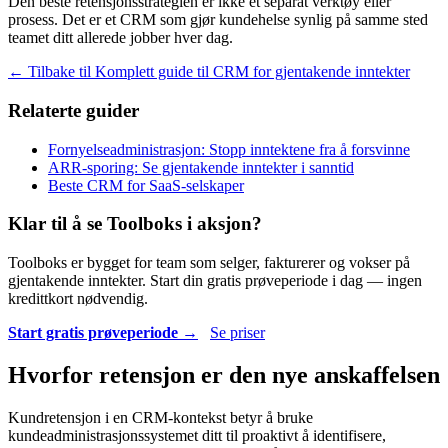
Den beste retensjonsstrategien er ikke et separat verktøy eller
prosess. Det er et CRM som gjør kundehelse synlig på samme sted
teamet ditt allerede jobber hver dag.
← Tilbake til Komplett guide til CRM for gjentakende inntekter
Relaterte guider
Fornyelseadministrasjon: Stopp inntektene fra å forsvinne
ARR-sporing: Se gjentakende inntekter i sanntid
Beste CRM for SaaS-selskaper
Klar til å se Toolboks i aksjon?
Toolboks er bygget for team som selger, fakturerer og vokser på
gjentakende inntekter. Start din gratis prøveperiode i dag — ingen
kredittkort nødvendig.
Start gratis prøveperiode →
Se priser
Hvorfor retensjon er den nye anskaffelsen
Kundretensjon i en CRM-kontekst betyr å bruke
kundeadministrasjonssystemet ditt til proaktivt å identifisere,