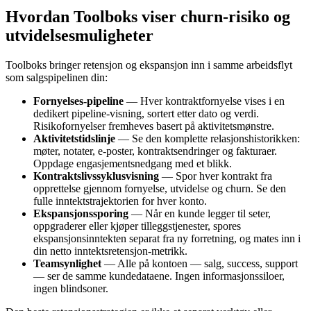
Hvordan Toolboks viser churn-risiko og
utvidelsesmuligheter
Toolboks bringer retensjon og ekspansjon inn i samme arbeidsflyt
som salgspipelinen din:
Fornyelses-pipeline
— Hver kontraktfornyelse vises i en
dedikert pipeline-visning, sortert etter dato og verdi.
Risikofornyelser fremheves basert på aktivitetsmønstre.
Aktivitetstidslinje
— Se den komplette relasjonshistorikken:
møter, notater, e-poster, kontraktsendringer og fakturaer.
Oppdage engasjementsnedgang med et blikk.
Kontraktslivssyklusvisning
— Spor hver kontrakt fra
opprettelse gjennom fornyelse, utvidelse og churn. Se den
fulle inntektstrajektorien for hver konto.
Ekspansjonssporing
— Når en kunde legger til seter,
oppgraderer eller kjøper tilleggstjenester, spores
ekspansjonsinntekten separat fra ny forretning, og mates inn i
din netto inntektsretensjon-metrikk.
Teamsynlighet
— Alle på kontoen — salg, success, support
— ser de samme kundedataene. Ingen informasjonssiloer,
ingen blindsoner.