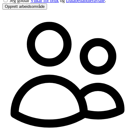
Jeg godtar
Vilkår for bruk
og
Databehandleravtale
.
Opprett arbeidsområde